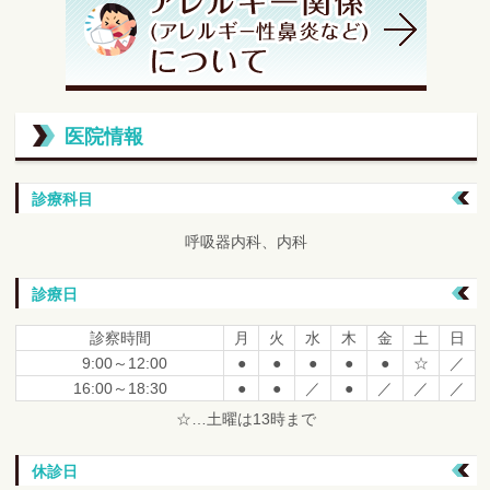
医院情報
診療科目
呼吸器内科、内科
診療日
診察時間
月
火
水
木
金
土
日
9:00～12:00
●
●
●
●
●
☆
／
16:00～18:30
●
●
／
●
／
／
／
☆…土曜は13時まで
休診日