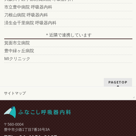
市立豊中病院 呼吸器内科
刀根山病院 呼吸器内科
済生会千里病院 呼吸器内科
＊近隣で連携しています
箕面市立病院
豊中緑ヶ丘病院
MIクリニック
PAGETOP
サイトマップ
〒560-0004
豊中市少路1丁目7番16号3A