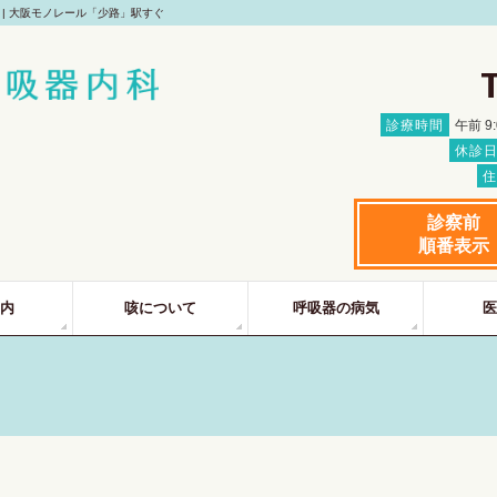
| 大阪モノレール「少路」駅すぐ
診療時間
午前 9
休診
住
診察前
順番表示
内
咳について
呼吸器の病気
医