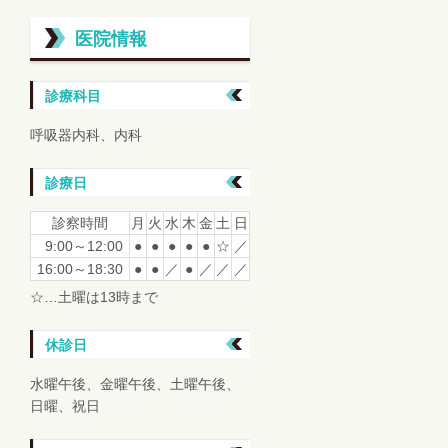
医院情報
診療科目
呼吸器内科、内科
診療日
診察時間
月
火
水
木
金
土
日
9:00～12:00
●
●
●
●
●
☆
／
16:00～18:30
●
●
／
●
／
／
／
☆…土曜は13時まで
休診日
水曜午後、金曜午後、土曜午後、
日曜、祝日